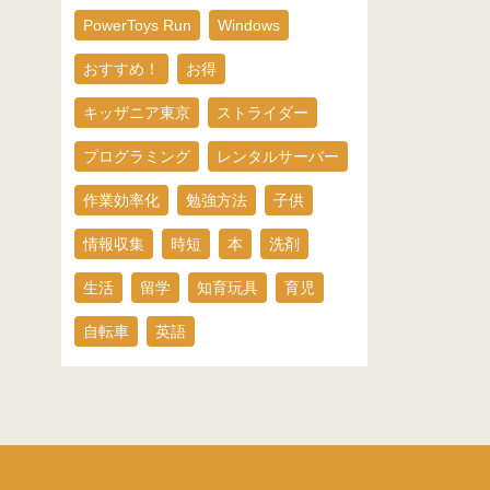
PowerToys Run
Windows
おすすめ！
お得
キッザニア東京
ストライダー
プログラミング
レンタルサーバー
作業効率化
勉強方法
子供
情報収集
時短
本
洗剤
生活
留学
知育玩具
育児
自転車
英語