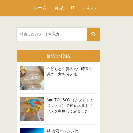
ホーム
育児
IT
スキル
最近の投稿
子どもとの質の高い時間の
過ごし方を考える
And TOYBOX（アンドトイ
ボックス）で知育玩具をサ
ブスク利用してみました
AI 検索エンジンの