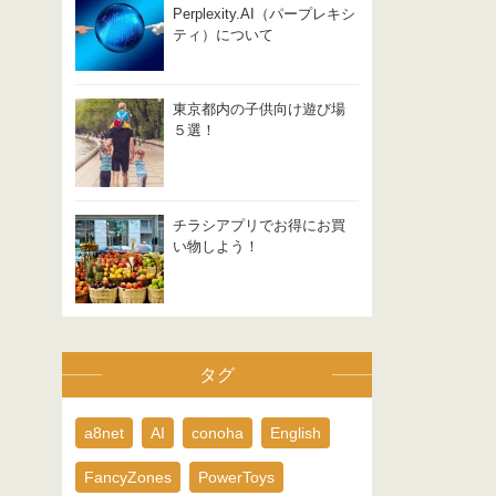
Perplexity.AI（パープレキシ
ティ）について
東京都内の子供向け遊び場
５選！
チラシアプリでお得にお買
い物しよう！
タグ
a8net
AI
conoha
English
FancyZones
PowerToys