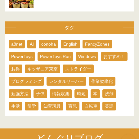
タグ
a8net
AI
conoha
English
FancyZones
PowerToys
PowerToys Run
Windows
おすすめ！
お得
キッザニア東京
ストライダー
プログラミング
レンタルサーバー
作業効率化
勉強方法
子供
情報収集
時短
本
洗剤
生活
留学
知育玩具
育児
自転車
英語
どんぐりブログ