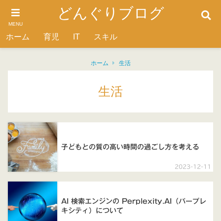
どんぐりブログ
MENU
ホーム
育児
IT
スキル
ホーム
生活
生活
子どもとの質の高い時間の過ごし方を考える
2023-12-11
AI 検索エンジンの Perplexity.AI（パープレ
キシティ）について